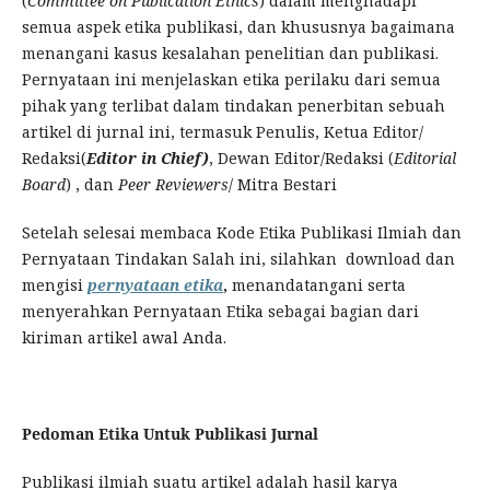
(
Committee
on
Publication
Ethics
) dalam menghadapi
semua aspek etika publikasi, dan khususnya bagaimana
menangani kasus kesalahan penelitian dan publikasi.
Pernyataan ini menjelaskan etika perilaku dari semua
pihak yang terlibat dalam tindakan penerbitan sebuah
artikel di jurnal ini, termasuk Penulis, Ketua Editor/
Redaksi(
Editor in Chief)
, Dewan Editor/Redaksi (
Editorial
Board
) , dan
Peer
Reviewers
/ Mitra Bestari
Setelah selesai membaca Kode Etika Publikasi Ilmiah dan
Pernyataan Tindakan Salah ini, silahkan download dan
mengisi
pernyataan etika
,
menandatangani serta
menyerahkan Pernyataan Etika sebagai bagian dari
kiriman artikel awal Anda.
Pedoman Etika Untuk Publikasi Jurnal
Publikasi ilmiah suatu artikel adalah hasil karya