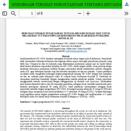
HUBUNGAN TINGKAT PENGETAHUAN TENTANG HIV/AIDS DENGAN NIAT UNTUK MELAKUKAN VCT PADA POPULASI BERESIKO DI WILAYAH KERJA PUSKESMAS BOYOLALI II