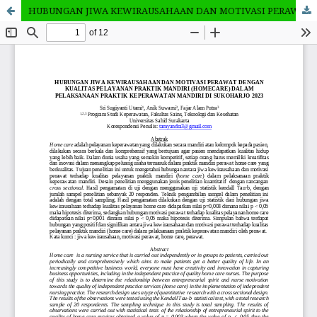
HUBUNGAN JIWA KEWIRAUSAHAAN DAN MOTIVASI PERAWAT TERHADAP KUALITAS PELAYANAN PRAKTIK MANDIRI (HOMECARE) DALAM PELAKSANAAN PRAKTIK KEPERAWATAN MANDIRI DI SUKOHARJO 2023