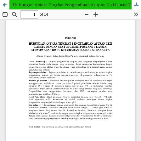
Hubungan Antara Tingkat Pengetahuan Asupan Gizi Lansia Dengan Status Gizi Di Posyandu Lansia Sedyowaras Rw Iv Kelurahan Sumber Surakarta