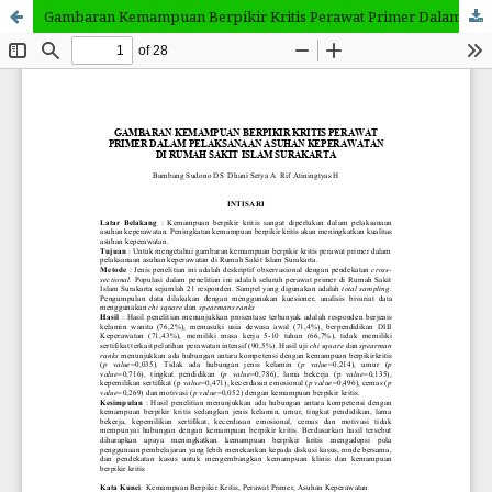
Gambaran Kemampuan Berpikir Kritis Perawat Primer Dalam Pelaksanaan Asuhan Keperawatan Di Rumah Sakit Islam Surakarta