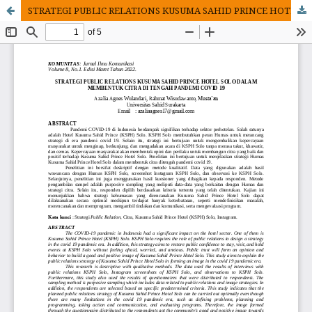
STRATEGI PUBLIC RELATIONS KUSUMA SAHID PRINCE HOTEL SOLO DALAM MEMBENTUK CITRA DI TENGAH PANDEMI COVID 19