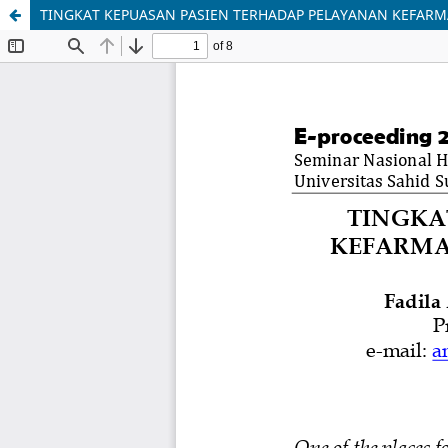
TINGKAT KEPUASAN PASIEN TERHADAP PELAYANAN KEFARM