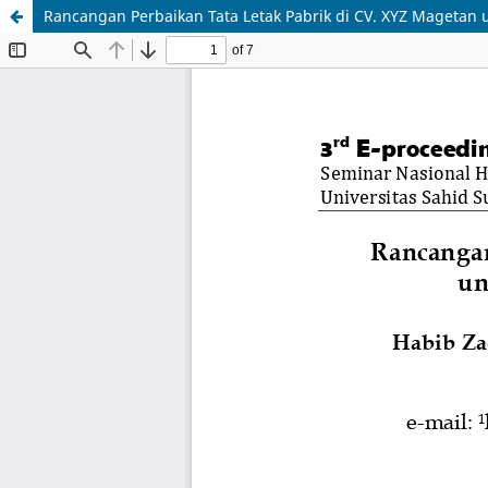
Rancangan Perbaikan Tata Letak Pabrik di CV. XYZ Mageta