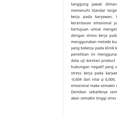
tanggung jawab diman
memenuhi Standar targe
kerja pada karyawan, t
kecerdasan emosional ya
bertujuan untuk menget
dengan stress kerja pada
menggunakan metode kuan
yang bekerja pada klinik
penelitian ini menggun
data uji korelasi produc
hubungan negatif yang s
stress kerja pada karya
-0,604 dan nilai p 0,00
emosional maka semakin r
Demikan sebaliknya se
akan semakin tinggi stres