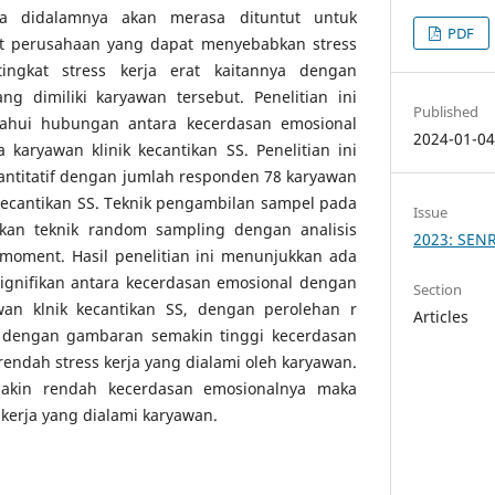
a didalamnya akan merasa dituntut untuk
PDF
t perusahaan yang dapat menyebabkan stress
ingkat stress kerja erat kaitannya dengan
ng dimiliki karyawan tersebut. Penelitian ini
Published
ahui hubungan antara kecerdasan emosional
2024-01-0
 karyawan klinik kecantikan SS. Penelitian ini
titatif dengan jumlah responden 78 karyawan
 kecantikan SS. Teknik pengambilan sampel pada
Issue
akan teknik random sampling dengan analisis
2023: SEN
t moment. Hasil penelitian ini menunjukkan ada
ignifikan antara kecerdasan emosional dengan
Section
wan klnik kecantikan SS, dengan perolehan r
Articles
0, dengan gambaran semakin tinggi kecerdasan
endah stress kerja yang dialami oleh karyawan.
makin rendah kecerdasan emosionalnya maka
 kerja yang dialami karyawan.