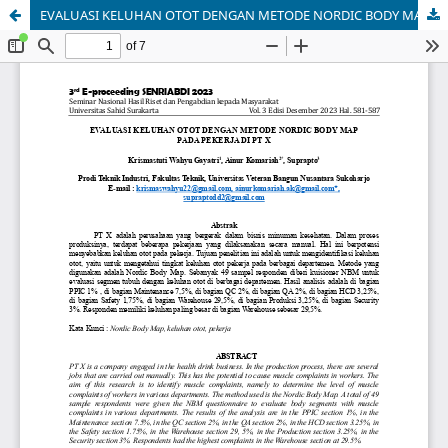
EVALUASI KELUHAN OTOT DENGAN METODE NORDIC BODY MAP PADA PEKERJA DI PT X