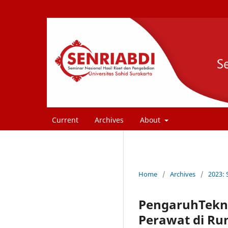
Current
Archives
About
Home
/
Archives
/
2023:
PengaruhTekni
Perawat di Ru