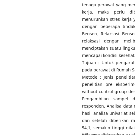
tenaga perawat yang mem
kerja, maka perlu dib
menurunkan stres kerja y
dengan beberapa tindaka
Benson. Relaksasi Ben
relaksasi dengan meli
menciptakan suatu lingk
mencapai kondisi kesehata
Tujuan : Untuk pengaruh
pada perawat di Rumah Sa
Metode : Jenis peneliti
penelitian pre eksperim
without control group de
Pengambilan sampel d
responden. Analisa data 
hasil analisa univariat s
dan setelah diberikan m
54,1, semakin tinggi nila
Wilcoxon didapatkan p val