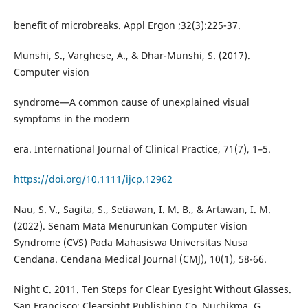
benefit of microbreaks. Appl Ergon ;32(3):225-37.
Munshi, S., Varghese, A., & Dhar-Munshi, S. (2017).
Computer vision
syndrome—A common cause of unexplained visual
symptoms in the modern
era. International Journal of Clinical Practice, 71(7), 1–5.
https://doi.org/10.1111/ijcp.12962
Nau, S. V., Sagita, S., Setiawan, I. M. B., & Artawan, I. M.
(2022). Senam Mata Menurunkan Computer Vision
Syndrome (CVS) Pada Mahasiswa Universitas Nusa
Cendana. Cendana Medical Journal (CMJ), 10(1), 58-66.
Night C. 2011. Ten Steps for Clear Eyesight Without Glasses.
San Francisco: Clearsight Publishing Co. Nurhikma, G.,