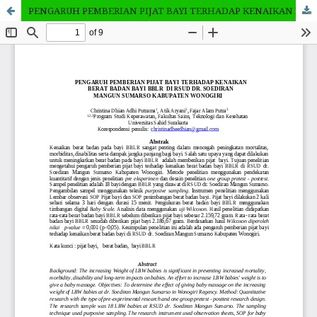
PENGARUH PEMBERIAN PIJAT BAYI TERHADAP KENAIKAN BERAT BADAN BAYI BBLR DI RSUD DR. SOEDIRAN MANGUN SUMARSO KABUPATEN WONOGIRI