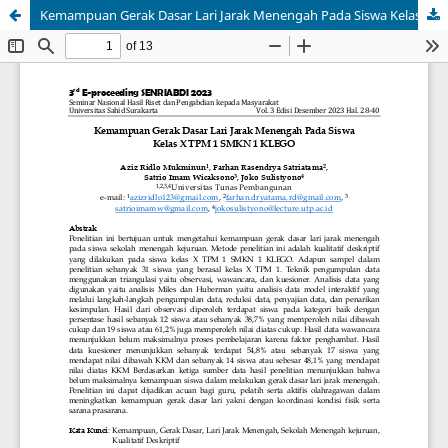
Kemampuan Gerak Dasar Lari Jarak Menengah Pada Siswa Kelas X TPM 1 SMKN 1 KLEGO