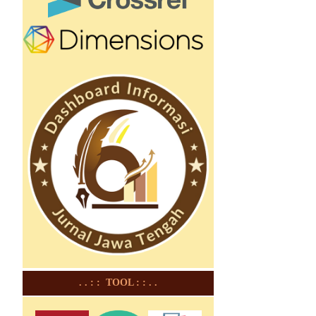
. . : : TOOL : : . .