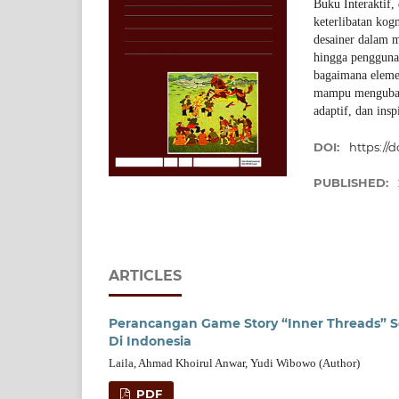
Buku Interaktif,
keterlibatan kog
desainer dalam m
hingga penggunaa
bagaimana elemen
mampu mengubah 
adaptif, dan inspi
DOI:
https://d
PUBLISHED:
ARTICLES
Perancangan Game Story “Inner Threads” S
Di Indonesia
Laila, Ahmad Khoirul Anwar, Yudi Wibowo (Author)
PDF