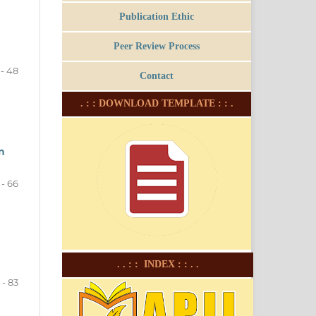
Publication Ethic
Peer Review Process
 - 48
Contact
. : : DOWNLOAD TEMPLATE : : .
n
 - 66
. . : : INDEX : : . .
 - 83