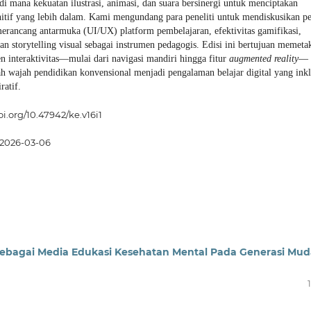
 di mana kekuatan ilustrasi, animasi, dan suara bersinergi untuk menciptakan
nitif yang lebih dalam. Kami mengundang para peneliti untuk mendiskusikan p
erancang antarmuka (UI/UX) platform pembelajaran, efektivitas gamifikasi,
n storytelling visual sebagai instrumen pedagogis. Edisi ini bertujuan memeta
 interaktivitas—mulai dari navigasi mandiri hingga fitur
augmented reality
—
wajah pendidikan konvensional menjadi pengalaman belajar digital yang inkl
ratif.
oi.org/10.47942/ke.v16i1
2026-03-06
ebagai Media Edukasi Kesehatan Mental Pada Generasi Mud