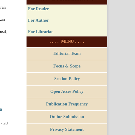
eran
For Reader
kan
For Author
usif,
For Librarian
. . : : MENU : : . .
Editorial Team
Focus & Scope
Section Policy
Open Acces Policy
Publication Frequency
a
Online Submission
1 - 28
Privacy Statement