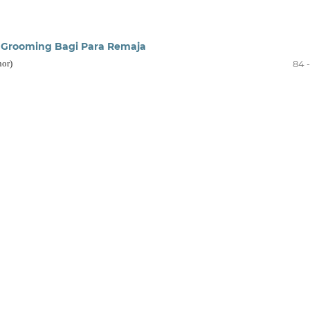
 Grooming Bagi Para Remaja
hor)
84 