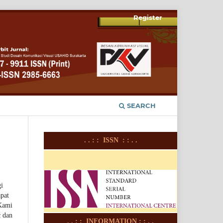
Register
SEARCH
. . : : ISSN : : . .
gi
apat
 Kami
c dan
. . : : INFORMATION : : . .