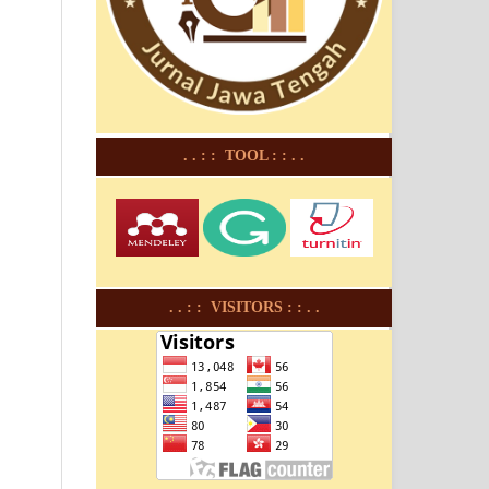
. . : : TOOL : : . .
. . : : VISITORS : : . .