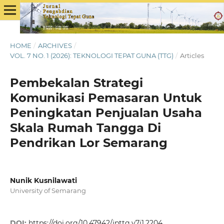
HOME
/
ARCHIVES
/
VOL. 7 NO. 1 (2026): TEKNOLOGI TEPAT GUNA (TTG)
/
Articles
Pembekalan Strategi
Komunikasi Pemasaran Untuk
Peningkatan Penjualan Usaha
Skala Rumah Tangga Di
Pendrikan Lor Semarang
Nunik Kusnilawati
University of Semarang
DOI:
https://doi.org/10.47942/jpttg.v7i1.2204