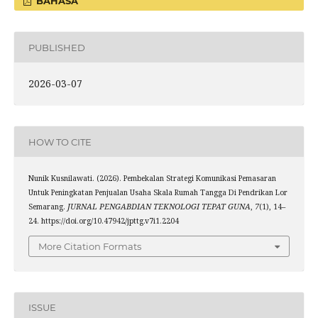
BAHASA
PUBLISHED
2026-03-07
HOW TO CITE
Nunik Kusnilawati. (2026). Pembekalan Strategi Komunikasi Pemasaran
Untuk Peningkatan Penjualan Usaha Skala Rumah Tangga Di Pendrikan Lor
Semarang.
JURNAL PENGABDIAN TEKNOLOGI TEPAT GUNA
,
7
(1), 14–
24. https://doi.org/10.47942/jpttg.v7i1.2204
More Citation Formats
ISSUE