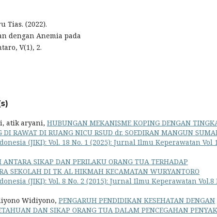
 Tias. (2022).
uan dengan Anemia pada
aro, V(1), 2.
s)
, atik aryani,
HUBUNGAN MEKANISME KOPING DENGAN TINGK
G DI RAWAT DI RUANG NICU RSUD dr. SOEDIRAN MANGUN SUMA
nesia (JIKI): Vol. 18 No. 1 (2025): Jurnal Ilmu Keperawatan Vol 
 ANTARA SIKAP DAN PERILAKU ORANG TUA TERHADAP
RA SEKOLAH DI TK AL HIKMAH KECAMATAN WURYANTORO
nesia (JIKI): Vol. 8 No. 2 (2015): Jurnal Ilmu Keperawatan Vol.8
idiyono Widiyono,
PENGARUH PENDIDIKAN KESEHATAN DENGAN
GETAHUAN DAN SIKAP ORANG TUA DALAM PENCEGAHAN PENYAK