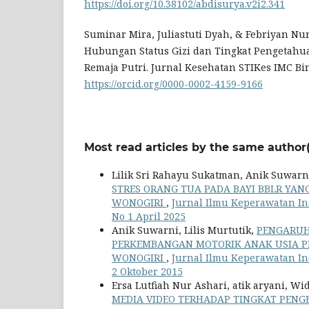
https://doi.org/10.38102/abdisurya.v2i2.341
Suminar Mira, Juliastuti Dyah, & Febriyan Nuru
Hubungan Status Gizi dan Tingkat Pengetah
Remaja Putri. Jurnal Kesehatan STIKes IMC Bint
https://orcid.org/0000-0002-4159-9166
Most read articles by the same author(
Lilik Sri Rahayu Sukatman, Anik Suwarni
STRES ORANG TUA PADA BAYI BBLR YAN
WONOGIRI
,
Jurnal Ilmu Keperawatan Indo
No 1 April 2025
Anik Suwarni, Lilis Murtutik,
PENGARUH
PERKEMBANGAN MOTORIK ANAK USIA P
WONOGIRI
,
Jurnal Ilmu Keperawatan Indo
2 Oktober 2015
Ersa Lutfiah Nur Ashari, atik aryani, W
MEDIA VIDEO TERHADAP TINGKAT PEN