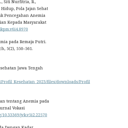
 Siti Nurfitria, R.,
a Hidup, Pola Jajan Sehat
tuk Pencegahan Anemia
dian Kepada Masyarakat
/jkpm.v6i4.8970
nemia pada Remaja Putri.
h, 5(2), 550–561.
Kesehatan Jawa Tengah
1Profil_Kesehatan_2023/files/downloads/Profil
huan tentang Anemia pada
Jurnal Vokasi
rg/10.33369/jvk.v5i2.22570
ida Dengan Kadar