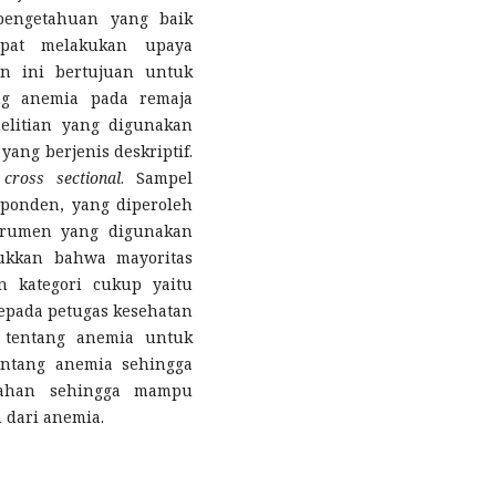
 pengetahuan yang baik
apat melakukan upaya
an ini bertujuan untuk
ng anemia pada remaja
nelitian yang digunakan
yang berjenis deskriptif.
n
cross sectional
. Sampel
sponden, yang diperoleh
strumen yang digunakan
jukkan bahwa mayoritas
n kategori cukup yaitu
kepada petugas kesehatan
 tentang anemia untuk
entang anemia sehingga
gahan sehingga mampu
 dari anemia.