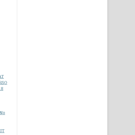
AT
RSO
18
 No
IT