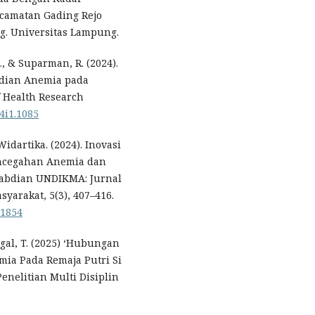
camatan Gading Rejo
g. Universitas Lampung.
., & Suparman, R. (2024).
adian Anemia pada
f Health Research
v4i1.1085
idartika. (2024). Inovasi
ncegahan Anemia dan
gabdian UNDIKMA: Jurnal
arakat, 5(3), 407–416.
11854
gal, T. (2025) ‘Hubungan
ia Pada Remaja Putri Si
enelitian Multi Disiplin