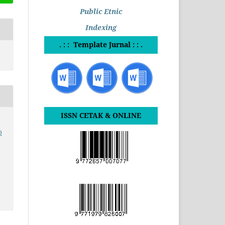
Public Etnic
Indexing
. : : Template Jurnal : : .
ISSN CETAK & ONLINE
o