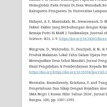
Hemoglobin Pada Petani Di Desa Wonodadi Ke
Kabupaten Pringsewu. In Universitas Lampun
Hidayat, A. F., Mamlukah, M., Iswarawanti, D. N
Faktor-Faktor yang Berhubungan dengan Kej
Remaja Putri di MAN 2 Tasikmalaya. Journal o
Science, 4(1), 1–9.
https://doi.org/10.34305/jhrs.
Ningrum, D., Wahyudin, U., Fauziyah, R. N., & W
Produk Makanan Lokal Tahu Dalam Upaya Pe
Mewujudkan Desa Sehat Mandiri. Jurnal Pen
Hasil Pengabdian & Pemberdayaan Kepada Masy
https://doi.org/https://doi.org/10.33394/jpu.v5i3.
Normalia, Rusmilawaty, Kristiana, E. and Tung
Pengetahuan Dan Sikap Dengan Kejadian Anem
SMA Negri 1 Kusan Hilir Tahun 2024’, Jurnal P
Bangsa, 1(8), pp. 1387–1393.