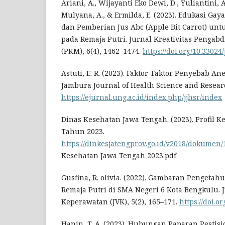
Ariani, A., Wijayanti Eko Dewi, D., Yuliantini, A.,
Mulyana, A., & Ermilda, E. (2023). Edukasi Gay
dan Pemberian Jus Abc (Apple Bit Carrot) un
pada Remaja Putri. Jurnal Kreativitas Pengab
(PKM), 6(4), 1462–1474.
https://doi.org/10.33024
Astuti, E. R. (2023). Faktor-Faktor Penyebab A
Jambura Journal of Health Science and Researc
https://ejurnal.ung.ac.id/index.php/jjhsr/index
Dinas Kesehatan Jawa Tengah. (2023). Profil 
Tahun 2023.
https://dinkesjatengprov.go.id/v2018/dokumen/
Kesehatan Jawa Tengah 2023.pdf
Gusfina, R. olivia. (2022). Gambaran Pengeta
Remaja Putri di SMA Negeri 6 Kota Bengkulu. 
Keperawatan (JVK), 5(2), 165–171.
https://doi.o
Hanin, T. A. (2023). Hubungan Paparan Pestis