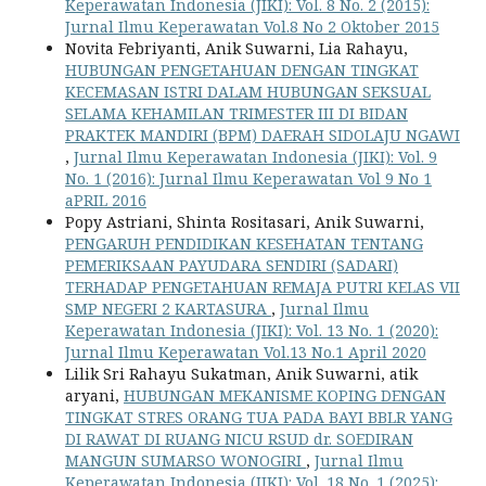
Keperawatan Indonesia (JIKI): Vol. 8 No. 2 (2015):
Jurnal Ilmu Keperawatan Vol.8 No 2 Oktober 2015
Novita Febriyanti, Anik Suwarni, Lia Rahayu,
HUBUNGAN PENGETAHUAN DENGAN TINGKAT
KECEMASAN ISTRI DALAM HUBUNGAN SEKSUAL
SELAMA KEHAMILAN TRIMESTER III DI BIDAN
PRAKTEK MANDIRI (BPM) DAERAH SIDOLAJU NGAWI
,
Jurnal Ilmu Keperawatan Indonesia (JIKI): Vol. 9
No. 1 (2016): Jurnal Ilmu Keperawatan Vol 9 No 1
aPRIL 2016
Popy Astriani, Shinta Rositasari, Anik Suwarni,
PENGARUH PENDIDIKAN KESEHATAN TENTANG
PEMERIKSAAN PAYUDARA SENDIRI (SADARI)
TERHADAP PENGETAHUAN REMAJA PUTRI KELAS VII
SMP NEGERI 2 KARTASURA
,
Jurnal Ilmu
Keperawatan Indonesia (JIKI): Vol. 13 No. 1 (2020):
Jurnal Ilmu Keperawatan Vol.13 No.1 April 2020
Lilik Sri Rahayu Sukatman, Anik Suwarni, atik
aryani,
HUBUNGAN MEKANISME KOPING DENGAN
TINGKAT STRES ORANG TUA PADA BAYI BBLR YANG
DI RAWAT DI RUANG NICU RSUD dr. SOEDIRAN
MANGUN SUMARSO WONOGIRI
,
Jurnal Ilmu
Keperawatan Indonesia (JIKI): Vol. 18 No. 1 (2025):