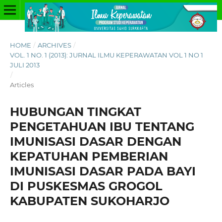
HOME
/
ARCHIVES
/
VOL. 1 NO. 1 (2013): JURNAL ILMU KEPERAWATAN VOL 1 NO 1
JULI 2013
/
Articles
HUBUNGAN TINGKAT
PENGETAHUAN IBU TENTANG
IMUNISASI DASAR DENGAN
KEPATUHAN PEMBERIAN
IMUNISASI DASAR PADA BAYI
DI PUSKESMAS GROGOL
KABUPATEN SUKOHARJO