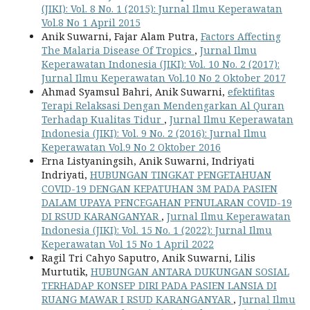
(JIKI): Vol. 8 No. 1 (2015): Jurnal Ilmu Keperawatan
Vol.8 No 1 April 2015
Anik Suwarni, Fajar Alam Putra,
Factors Affecting
The Malaria Disease Of Tropics
,
Jurnal Ilmu
Keperawatan Indonesia (JIKI): Vol. 10 No. 2 (2017):
Jurnal Ilmu Keperawatan Vol.10 No 2 Oktober 2017
Ahmad Syamsul Bahri, Anik Suwarni,
efektifitas
Terapi Relaksasi Dengan Mendengarkan Al Quran
Terhadap Kualitas Tidur
,
Jurnal Ilmu Keperawatan
Indonesia (JIKI): Vol. 9 No. 2 (2016): Jurnal Ilmu
Keperawatan Vol.9 No 2 Oktober 2016
Erna Listyaningsih, Anik Suwarni, Indriyati
Indriyati,
HUBUNGAN TINGKAT PENGETAHUAN
COVID-19 DENGAN KEPATUHAN 3M PADA PASIEN
DALAM UPAYA PENCEGAHAN PENULARAN COVID-19
DI RSUD KARANGANYAR
,
Jurnal Ilmu Keperawatan
Indonesia (JIKI): Vol. 15 No. 1 (2022): Jurnal Ilmu
Keperawatan Vol 15 No 1 April 2022
Ragil Tri Cahyo Saputro, Anik Suwarni, Lilis
Murtutik,
HUBUNGAN ANTARA DUKUNGAN SOSIAL
TERHADAP KONSEP DIRI PADA PASIEN LANSIA DI
RUANG MAWAR I RSUD KARANGANYAR
,
Jurnal Ilmu