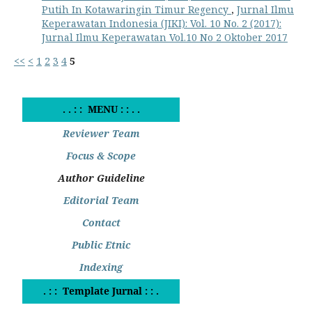
Putih In Kotawaringin Timur Regency
,
Jurnal Ilmu
Keperawatan Indonesia (JIKI): Vol. 10 No. 2 (2017):
Jurnal Ilmu Keperawatan Vol.10 No 2 Oktober 2017
<<
<
1
2
3
4
5
. . : : MENU : : . .
Reviewer Team
Focus & Scope
Author Guideline
Editorial Team
Contact
Public Etnic
Indexing
. : : Template Jurnal : : .