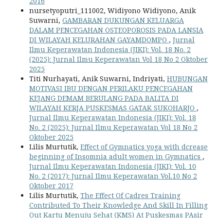
2016
nursetyoputri_111002, Widiyono Widiyono, Anik
Suwarni,
GAMBARAN DUKUNGAN KELUARGA
DALAM PENCEGAHAN OSTEOPOROSIS PADA LANSIA
DI WILAYAH KELURAHAN GAYAMDOMPO
,
Jurnal
Ilmu Keperawatan Indonesia (JIKI): Vol. 18 No. 2
(2025): Jurnal Ilmu Keperawatan Vol 18 No 2 Oktober
2025
Titi Nurhayati, Anik Suwarni, Indriyati,
HUBUNGAN
MOTIVASI IBU DENGAN PERILAKU PENCEGAHAN
KEJANG DEMAM BERULANG PADA BALITA DI
WILAYAH KERJA PUSKESMAS GATAK SUKOHARJO
,
Jurnal Ilmu Keperawatan Indonesia (JIKI): Vol. 18
No. 2 (2025): Jurnal Ilmu Keperawatan Vol 18 No 2
Oktober 2025
Lilis Murtutik,
Effect of Gymnatics yoga with dcrease
beginning of Insomnia adult women in Gymnatics
,
Jurnal Ilmu Keperawatan Indonesia (JIKI): Vol. 10
No. 2 (2017): Jurnal Ilmu Keperawatan Vol.10 No 2
Oktober 2017
Lilis Murtutik,
The Effect Of Cadres Training
Contributed To Their Knowledge And Skill In Filling
Out Kartu Menuju Sehat (KMS) At Puskesmas PAsir