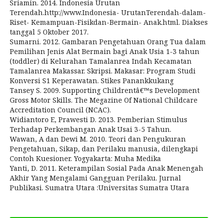
Sriamin. 2014. Indonesia Urutan
Terendah.http://www.Indonesia- UrutanTerendah-dalam-
Riset- Kemampuan-Fisikdan-Bermain- Anak.html. Diakses
tanggal 5 Oktober 2017.
Sumarni. 2012. Gambaran Pengetahuan Orang Tua dalam
Pemilihan Jenis Alat Bermain bagi Anak Usia 1-3 tahun
(toddler) di Kelurahan Tamalanrea Indah Kecamatan
Tamalanrea Makassar. Skripsi. Makasar: Program Studi
Konversi S1 Keperawatan. Stikes Panankkukang
Tansey S. 2009. Supporting Childrentâ€™s Development
Gross Motor Skills. The Megazine Of National Childcare
Accreditation Council (NCAC).
Widiantoro E, Prawesti D. 2013. Pemberian Stimulus
Terhadap Perkembangan Anak Usai 3-5 Tahun.
Wawan, A dan Dewi M. 2010. Teori dan Pengukuran
Pengetahuan, Sikap, dan Perilaku manusia, dilengkapi
Contoh Kuesioner. Yogyakarta: Muha Medika
Yanti, D. 2011. Keterampilan Sosial Pada Anak Menengah
Akhir Yang Mengalami Gangguan Perilaku. Jurnal
Publikasi. Sumatra Utara :Universitas Sumatra Utara