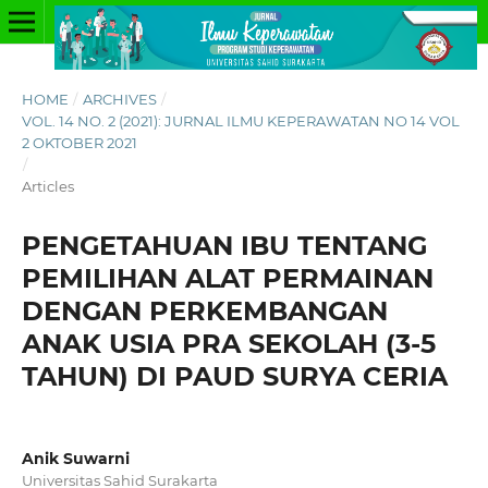
HOME
/
ARCHIVES
/
VOL. 14 NO. 2 (2021): JURNAL ILMU KEPERAWATAN NO 14 VOL
2 OKTOBER 2021
/
Articles
PENGETAHUAN IBU TENTANG
PEMILIHAN ALAT PERMAINAN
DENGAN PERKEMBANGAN
ANAK USIA PRA SEKOLAH (3-5
TAHUN) DI PAUD SURYA CERIA
Anik Suwarni
Universitas Sahid Surakarta