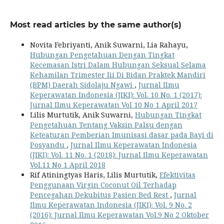
Most read articles by the same author(s)
Novita Febriyanti, Anik Suwarni, Lia Rahayu,
Hubungan Pengetahuan Dengan Tingkat
Kecemasan Istri Dalam Hubungan Seksual Selama
Kehamilan Trimester Iii Di Bidan Praktek Mandiri
(BPM) Daerah Sidolaju Ngawi
,
Jurnal Ilmu
Keperawatan Indonesia (JIKI): Vol. 10 No. 1 (2017):
Jurnal Ilmu Keperawatan Vol 10 No 1 April 2017
Lilis Murtutik, Anik Suwarni,
Hubungan Tingkat
Pengetahuan Tentang Vaksin Palsu dengan
Keteaturan Pemberian Imunisasi dasar pada Bayi di
Posyandu
,
Jurnal Ilmu Keperawatan Indonesia
(JIKI): Vol. 11 No. 1 (2018): Jurnal Ilmu Keperawatan
Vol.11 No 1 April 2018
Rif Atiningtyas Haris, Lilis Murtutik,
Efektivitas
Penggunaan Virgin Coconut Oil Terhadap
Pencegahan Dekubitus Pasien Bed Rest
,
Jurnal
Ilmu Keperawatan Indonesia (JIKI): Vol. 9 No. 2
(2016): Jurnal Ilmu Keperawatan Vol.9 No 2 Oktober