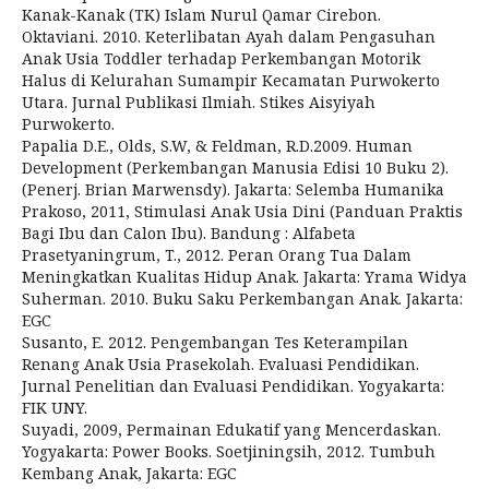
Kanak-Kanak (TK) Islam Nurul Qamar Cirebon.
Oktaviani. 2010. Keterlibatan Ayah dalam Pengasuhan
Anak Usia Toddler terhadap Perkembangan Motorik
Halus di Kelurahan Sumampir Kecamatan Purwokerto
Utara. Jurnal Publikasi Ilmiah. Stikes Aisyiyah
Purwokerto.
Papalia D.E., Olds, S.W, & Feldman, R.D.2009. Human
Development (Perkembangan Manusia Edisi 10 Buku 2).
(Penerj. Brian Marwensdy). Jakarta: Selemba Humanika
Prakoso, 2011, Stimulasi Anak Usia Dini (Panduan Praktis
Bagi Ibu dan Calon Ibu). Bandung : Alfabeta
Prasetyaningrum, T., 2012. Peran Orang Tua Dalam
Meningkatkan Kualitas Hidup Anak. Jakarta: Yrama Widya
Suherman. 2010. Buku Saku Perkembangan Anak. Jakarta:
EGC
Susanto, E. 2012. Pengembangan Tes Keterampilan
Renang Anak Usia Prasekolah. Evaluasi Pendidikan.
Jurnal Penelitian dan Evaluasi Pendidikan. Yogyakarta:
FIK UNY.
Suyadi, 2009, Permainan Edukatif yang Mencerdaskan.
Yogyakarta: Power Books. Soetjiningsih, 2012. Tumbuh
Kembang Anak, Jakarta: EGC