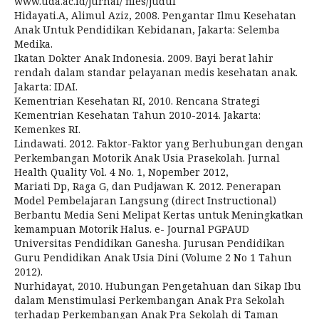
www.uda.ac.id/jurnal/ files/judul
Hidayati.A, Alimul Aziz, 2008. Pengantar Ilmu Kesehatan
Anak Untuk Pendidikan Kebidanan, Jakarta: Selemba
Medika.
Ikatan Dokter Anak Indonesia. 2009. Bayi berat lahir
rendah dalam standar pelayanan medis kesehatan anak.
Jakarta: IDAI.
Kementrian Kesehatan RI, 2010. Rencana Strategi
Kementrian Kesehatan Tahun 2010-2014. Jakarta:
Kemenkes RI.
Lindawati. 2012. Faktor-Faktor yang Berhubungan dengan
Perkembangan Motorik Anak Usia Prasekolah. Jurnal
Health Quality Vol. 4 No. 1, Nopember 2012,
Mariati Dp, Raga G, dan Pudjawan K. 2012. Penerapan
Model Pembelajaran Langsung (direct Instructional)
Berbantu Media Seni Melipat Kertas untuk Meningkatkan
kemampuan Motorik Halus. e- Journal PGPAUD
Universitas Pendidikan Ganesha. Jurusan Pendidikan
Guru Pendidikan Anak Usia Dini (Volume 2 No 1 Tahun
2012).
Nurhidayat, 2010. Hubungan Pengetahuan dan Sikap Ibu
dalam Menstimulasi Perkembangan Anak Pra Sekolah
terhadap Perkembangan Anak Pra Sekolah di Taman