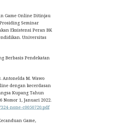
an Game Online Ditinjau
 Prosiding Seminar
kan Eksistensi Peran BK
endidikan. Universitas
ing Berbasis Pendekatan
B. Antonelda M. Wawo
nline dengan kecerdasan
 bangsa Kupang Tahun
6 Nomor 1, Januari 2022.
67324-none-c0050720.pdf
k Kecanduan Game,