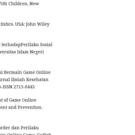
With Children. New
tistics. USA: John Wiley
 terhadapPerilaku Sosial
versitas Islam Negeri
si Bermain Game Online
urnal Ilmiah Kesehatan
 p-ISSN 2715-6443
nt of Game Online
ment and Prevention.
order dan Perilaku
ain Online Game. Gadjah