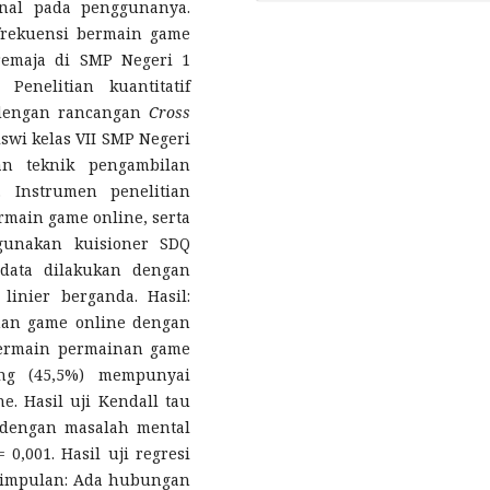
nal pada penggunanya.
frekuensi bermain game
remaja di SMP Negeri 1
Penelitian kuantitatif
i dengan rancangan
Cross
iswi kelas VII SMP Negeri
an teknik pengambilan
 Instrumen penelitian
main game online, serta
gunakan kuisioner SDQ
s data dilakukan dengan
inier berganda. Hasil:
nan game online dengan
bermain permainan game
ang (45,5%) mempunyai
e. Hasil uji Kendall tau
 dengan masalah mental
0,001. Hasil uji regresi
Kesimpulan: Ada hubungan