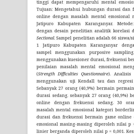
tinggi dapat mempengaruhi mental emosio
Tujuan: Mengetahui hubungan durasi dan 
online dengan masalah mental emosional 
Jatipuro Kabupaten Karanganyar. Metode: 
dengan desain penelitian analitik korelas
Sectional
. Sampel penelitian adalah 66 siswa/s
1 Jatipuro Kabupaten Karanganyar deng
sampel menggunakan purposive sampling.
menggunakan kuesioner durasi, frekuensi ber
penilaian masalah mental emosional men
(
Strength Difficulties Questionnaire
). Analisi
menggunakan uji Kendall tau dan regresi l
Sebanyak 27 orang (40,9%) bermain permai
durasi sedang. sebanyak 27 orang (40,9%) 
online dengan frekuensi sedang. 30 or
masalah mental emosional kategori borderlin
durasi dan frekuensi bermain game online
emosional masing-masing diperoleh nilai p = 
linier berganda diperoleh nilai p = 0,001. 