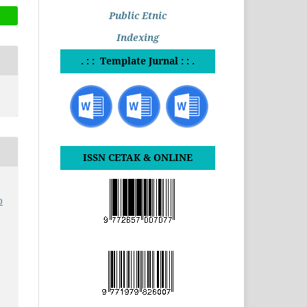
Public Etnic
Indexing
. : : Template Jurnal : : .
ISSN CETAK & ONLINE
o