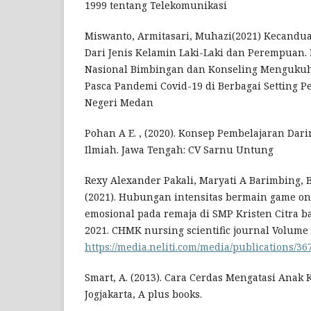
1999 tentang Telekomunikasi
Miswanto, Armitasari, Muhazi(2021) Kecandu
Dari Jenis Kelamin Laki-Laki dan Perempuan.
Nasional Bimbingan dan Konseling Mengukuh
Pasca Pandemi Covid-19 di Berbagai Setting P
Negeri Medan
Pohan A E. , (2020). Konsep Pembelajaran Dar
Ilmiah. Jawa Tengah: CV Sarnu Untung
Rexy Alexander Pakali, Maryati A Barimbing, 
(2021). Hubungan intensitas bermain game o
emosional pada remaja di SMP Kristen Citra
2021. CHMK nursing scientific journal Volume 
https://media.neliti.com/media/publications/3
Smart, A. (2013). Cara Cerdas Mengatasi Ana
Jogjakarta, A plus books.