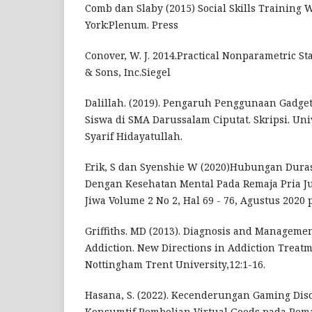
Comb dan Slaby (2015) Social Skills Training 
York:Plenum. Press
Conover, W. J. 2014.Practical Nonparametric Sta
& Sons, Inc.Siegel
Dalillah. (2019). Pengaruh Penggunaan Gadget
Siswa di SMA Darussalam Ciputat. Skripsi. Uni
Syarif Hidayatullah.
Erik, S dan Syenshie W (2020)Hubungan Dura
Dengan Kesehatan Mental Pada Remaja Pria J
Jiwa Volume 2 No 2, Hal 69 - 76, Agustus 2020
Griffiths. MD (2013). Diagnosis and Manageme
Addiction. New Directions in Addiction Treat
Nottingham Trent University,12:1-16.
Hasana, S. (2022). Kecenderungan Gaming Dis
Konsumtif Pembelian Virtual Goods pada Pem