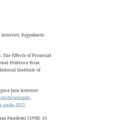
 internet. Yogyakarta :
 The Effects of Prosocial
ional Evidence from
ational Institute of
ggara Jasa Internet
tal/detail/apjii-
a-pada-2022
masa Pandemi COVID-19.