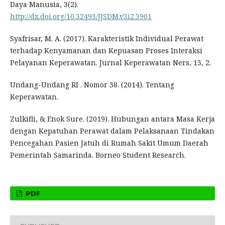
Daya Manusia, 3(2).
http://dx.doi.org/10.32493/JJSDM.v3i2.3901
Syafrisar, M. A. (2017). Karakteristik Individual Perawat
terhadap Kenyamanan dan Kepuasan Proses Interaksi
Pelayanan Keperawatan. Jurnal Keperawatan Ners, 13, 2.
Undang-Undang RI . Nomor 38. (2014). Tentang
Keperawatan.
Zulkifli, & Enok Sure. (2019). Hubungan antara Masa Kerja
dengan Kepatuhan Perawat dalam Pelaksanaan Tindakan
Pencegahan Pasien Jatuh di Rumah Sakit Umum Daerah
Pemerintah Samarinda. Borneo Student Research.
PDF