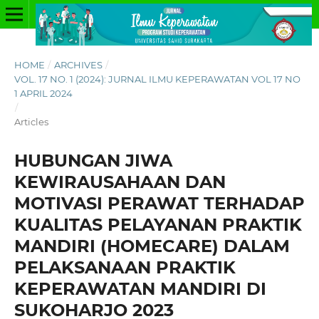
HOME
/
ARCHIVES
/
VOL. 17 NO. 1 (2024): JURNAL ILMU KEPERAWATAN VOL 17 NO
1 APRIL 2024
/
Articles
HUBUNGAN JIWA
KEWIRAUSAHAAN DAN
MOTIVASI PERAWAT TERHADAP
KUALITAS PELAYANAN PRAKTIK
MANDIRI (HOMECARE) DALAM
PELAKSANAAN PRAKTIK
KEPERAWATAN MANDIRI DI
SUKOHARJO 2023