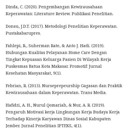
Dinda, C. (2020). Pengembangan Kewirausahaan
Keperawatan: Literature Review. Publikasi Penelitian.
Donsu, J.D.T. (2017). Metodologi Penelitian Keperawatan.
Pustakabarupres.
Fahlepi, R., Suherman Rate, & Anto J. Hadi. (2019).
Hubungan Kualitas Pelayanan Home Care Dengan
Tingkat Kepuasan Keluarga Pasien Di Wilayah Kerja
Puskesmas Batua Kota Makasar. Promotif: Jurnal
Kesehatan Masyarakat, 9(1).
Febrian, R. (2015). Nurseprepeurship Gagasan dan Praktik
Kewirausahaan dalam Keperawatan. Trans Media.
Hafidzi, A. H., Nurul Qomariah, & Nur, A. R. (2019).
Pengaruh Motivasi kerja Lingkungan Kerja Budaya Kerja
Terhadap Kinerja Karyawan Dinas Sosial Kabupaten
Jember. Jurnal Penelitian IPTEKS, 4(1).