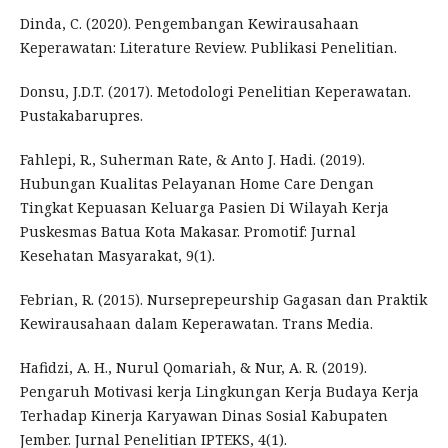
Dinda, C. (2020). Pengembangan Kewirausahaan
Keperawatan: Literature Review. Publikasi Penelitian.
Donsu, J.D.T. (2017). Metodologi Penelitian Keperawatan.
Pustakabarupres.
Fahlepi, R., Suherman Rate, & Anto J. Hadi. (2019).
Hubungan Kualitas Pelayanan Home Care Dengan
Tingkat Kepuasan Keluarga Pasien Di Wilayah Kerja
Puskesmas Batua Kota Makasar. Promotif: Jurnal
Kesehatan Masyarakat, 9(1).
Febrian, R. (2015). Nurseprepeurship Gagasan dan Praktik
Kewirausahaan dalam Keperawatan. Trans Media.
Hafidzi, A. H., Nurul Qomariah, & Nur, A. R. (2019).
Pengaruh Motivasi kerja Lingkungan Kerja Budaya Kerja
Terhadap Kinerja Karyawan Dinas Sosial Kabupaten
Jember. Jurnal Penelitian IPTEKS, 4(1).