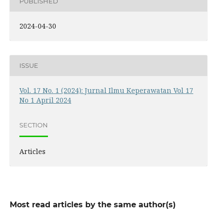
PUBLISHED
2024-04-30
ISSUE
Vol. 17 No. 1 (2024): Jurnal Ilmu Keperawatan Vol 17
No 1 April 2024
SECTION
Articles
Most read articles by the same author(s)