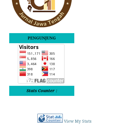
PENGUNJUNG
Stats Counter :
View My Stats