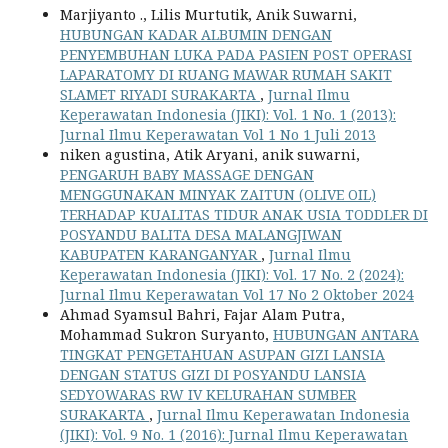
Marjiyanto ., Lilis Murtutik, Anik Suwarni,
HUBUNGAN KADAR ALBUMIN DENGAN
PENYEMBUHAN LUKA PADA PASIEN POST OPERASI
LAPARATOMY DI RUANG MAWAR RUMAH SAKIT
SLAMET RIYADI SURAKARTA
,
Jurnal Ilmu
Keperawatan Indonesia (JIKI): Vol. 1 No. 1 (2013):
Jurnal Ilmu Keperawatan Vol 1 No 1 Juli 2013
niken agustina, Atik Aryani, anik suwarni,
PENGARUH BABY MASSAGE DENGAN
MENGGUNAKAN MINYAK ZAITUN (OLIVE OIL)
TERHADAP KUALITAS TIDUR ANAK USIA TODDLER DI
POSYANDU BALITA DESA MALANGJIWAN
KABUPATEN KARANGANYAR
,
Jurnal Ilmu
Keperawatan Indonesia (JIKI): Vol. 17 No. 2 (2024):
Jurnal Ilmu Keperawatan Vol 17 No 2 Oktober 2024
Ahmad Syamsul Bahri, Fajar Alam Putra,
Mohammad Sukron Suryanto,
HUBUNGAN ANTARA
TINGKAT PENGETAHUAN ASUPAN GIZI LANSIA
DENGAN STATUS GIZI DI POSYANDU LANSIA
SEDYOWARAS RW IV KELURAHAN SUMBER
SURAKARTA
,
Jurnal Ilmu Keperawatan Indonesia
(JIKI): Vol. 9 No. 1 (2016): Jurnal Ilmu Keperawatan