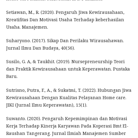
Setiawan, M., R. (2020). Pengaruh Jiwa Kewirausahaan,
Kreatifitas Dan Motivasi Usaha Terhadap keberhasilan
Usaha. Manajemen.
Suharyono. (2017). Sikap Dan Perilaku Wirausahawan.
Jurnal Ilmu Dan Budaya, 40(56).
Susilo, G. A, & Taukhit. (2019). Nursepreneurship Teori
dan Praktik Kewirausahaan untuk Keperawatan. Pustaka
Baru.
Sutrisno, Putra, F., A., & Sukatmi, T. (2022). Hubungan Jiwa
Kewirausahaan Dengan Kualitas Pelayanan Home care.
JIKI (Jurnal Ilmu Keperawatan), 15(1).
Suwanto. (2020). Pengaruh Kepemimpinan dan Motivasi
Kerja Terhadap Kinerja Karyawan Pada Koperasi Bmt El-
Raushan Tangerang. Jurnal Ilmiah Manajemen Sumber