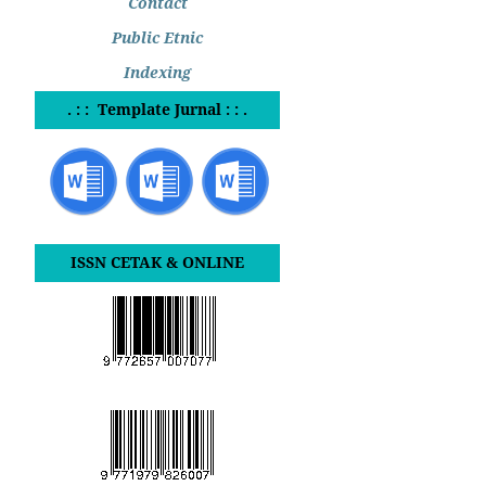
Contact
Public Etnic
Indexing
. : : Template Jurnal : : .
ISSN CETAK & ONLINE