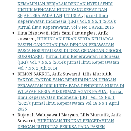
KEMAMPUAN BERJALAN DENGAN NYERI SENDI
UNTUK MENCAPAI HIDUP YANG SEHAT DAN
SEJAHTERA PADA LANJUT USIA
,
Jurnal Ilmu
Keperawatan Indonesia (JIKI): Vol. 9 No. 1 (2016):
Jurnal Ilmu Keperawatan Vol 9 No 1 aPRIL 2016
Dina Risnawati, Idris Yani Pamungkas, Anik
suwarni,
HUBUNGAN PERAN SERTA KELUARGA
PASIEN GANGGUAN JIWA DENGAN PERAWATAN
PASCA HOSPITALISASI DI DESA GEDANGAN GROGOL
SUKOHARJO
,
Jurnal Ilmu Keperawatan Indonesia
(JIKI): Vol. 7 No. 2 (2014): Jurnal Ilmu Keperawatan
Vol 7 No. 2 Juli 2014
REMON SARKOL, Anik Suwarni, Lilis Murtutik,
FAKTOR-FAKTOR YANG BERHUBUNGAN DENGAN
PERAWATAN DIRI KUSTA PADA PENDERITA KUSTA DI
WILAYAH KERJA PUSKESMAS AGATS PAPUA
,
Jurnal
Ilmu Keperawatan Indonesia (JIKI): Vol. 18 No. 1
(2025): Jurnal Ilmu Keperawatan Vol 18 No 1 April
2025
Rujanah Waluyawati Maryam, Lilis Murtutik, Anik
Suwarni,
HUBUNGAN TINGKAT PENGETAHUAN
DENGAN RUTINITAS PERIKSA PADA PASIEN