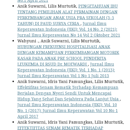
No.1 April 2021
Anik Suwarni, Lilis Murtutik,
PENGETAHUAN IBU
TENTANG PEMILIHAN ALAT PERMAINAN DENGAN
PERKEMBANGAN ANAK USIA PRA SEKOLAH (3-5
TAHUN) DI PAUD SURYA CERIA
,
Jurnal Ilmu
Keperawatan Indonesia (JIKI): Vol. 14 No. 2 (2021):
Jurnal Ilmu Keperawatan No 14 Vol 2 Oktober 2021
Wahyuni ., Anik Suwarni, Lilis Murtutik,
HUBUNGAN FREKUENSI HOSPITALISASI ANAK
DENGAN KEMAMPUAN PERKEMBANGAN MOTORIK
KASAR PADA ANAK PRE SCHOOL PENDERITA
LEUKEMIA DI RSUD Dr. MOEWARDI
,
Jurnal Ilmu
Keperawatan Indonesia (JIKI): Vol. 1 No. 1 (2013):
Jurnal Ilmu Keperawatan Vol 1 No 1 Juli 2013
Anik Suwarni, Idris Yani Pamungkas, Lilis Murtutik,
Effektifitas Senam Rematik Terhadap Kemampuan
Berjalan Dengan Nyeri Sendi Untuk Mencapai
Hidup Yang Sehat Dan Sejahtera Pada Lanjut Usia
,
Jurnal Ilmu Keperawatan Indonesia (JIKI): Vol. 10
No. 1 (2017): Jurnal Ilmu Keperawatan Vol 10 No 1
April 2017
Anik Suwarni, Idris Yani Pamungkas, Lilis Murtutik,
EFFEKTIFITAS SENAM REMATIK TERHADAP