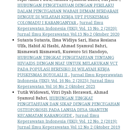
HUBUNGAN PENGETAHUAN DENGAN PERILAKU
DALAM PENCEGAHAN WABAH DEMAM BERDARAH
DENGUE DI WILAYAH KERJA UPT PUSKESMAS
COLOMADU I KARANGANYAR
,
Jurnal Ilmu
Keperawatan Indonesia (JIKI): Vol. 13 No. 2 (2020):
Jurnal Ilmu Keperawatan Vol.13 No.2 Oktober 2020
Sutanta Sutanta, Ilma Widiya Sari, Hana Rosiana
Ulfa, Habid Al Hasbi, Ahmad Syamsul Bahri,
Rismawati Rismawati, Kusworo Sri Handoyo,
HUBUNGAN TINGKAT PENGETAHUAN TENTANG
HIV/AIDS DENGAN NIAT UNTUK MELAKUKAN VCT
PADA POPULASI BERESIKO DI WILAYAH KERJA
PUSKESMAS BOYOLALI II
,
Jurnal Ilmu Keperawatan
Indonesia (JIKI): Vol. 16 No. 2 (2023): Jurnal Ilmu
Keperawatan Vol 16 No 2 Oktober 2023
Tutik Widowati, Vitri Dyah Herawati, Ahmad
Syamsul Bahri,
HUBUNGAN TINGKAT
PENGETAHUAN DAN SIKAP DENGAN PENCEGAHAN
OSTEOPOROSIS PADA LANSIA DESA SRANTEN
KECAMATAN KARANGGEDE
,
Jurnal Ilmu
Keperawatan Indonesia (JIKI): Vol. 12 No. 2 (2019):
Jurnal Ilmu Keperawatan Vol 12 No 2 Oktober 2019