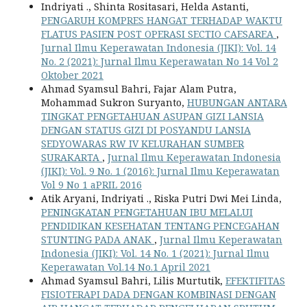
Indriyati ., Shinta Rositasari, Helda Astanti,
PENGARUH KOMPRES HANGAT TERHADAP WAKTU
FLATUS PASIEN POST OPERASI SECTIO CAESAREA
,
Jurnal Ilmu Keperawatan Indonesia (JIKI): Vol. 14
No. 2 (2021): Jurnal Ilmu Keperawatan No 14 Vol 2
Oktober 2021
Ahmad Syamsul Bahri, Fajar Alam Putra,
Mohammad Sukron Suryanto,
HUBUNGAN ANTARA
TINGKAT PENGETAHUAN ASUPAN GIZI LANSIA
DENGAN STATUS GIZI DI POSYANDU LANSIA
SEDYOWARAS RW IV KELURAHAN SUMBER
SURAKARTA
,
Jurnal Ilmu Keperawatan Indonesia
(JIKI): Vol. 9 No. 1 (2016): Jurnal Ilmu Keperawatan
Vol 9 No 1 aPRIL 2016
Atik Aryani, Indriyati ., Riska Putri Dwi Mei Linda,
PENINGKATAN PENGETAHUAN IBU MELALUI
PENDIDIKAN KESEHATAN TENTANG PENCEGAHAN
STUNTING PADA ANAK
,
Jurnal Ilmu Keperawatan
Indonesia (JIKI): Vol. 14 No. 1 (2021): Jurnal Ilmu
Keperawatan Vol.14 No.1 April 2021
Ahmad Syamsul Bahri, Lilis Murtutik,
EFEKTIFITAS
FISIOTERAPI DADA DENGAN KOMBINASI DENGAN