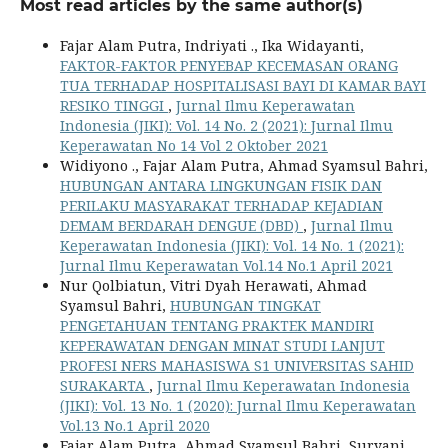
Most read articles by the same author(s)
Fajar Alam Putra, Indriyati ., Ika Widayanti,
FAKTOR-FAKTOR PENYEBAP KECEMASAN ORANG
TUA TERHADAP HOSPITALISASI BAYI DI KAMAR BAYI
RESIKO TINGGI
,
Jurnal Ilmu Keperawatan
Indonesia (JIKI): Vol. 14 No. 2 (2021): Jurnal Ilmu
Keperawatan No 14 Vol 2 Oktober 2021
Widiyono ., Fajar Alam Putra, Ahmad Syamsul Bahri,
HUBUNGAN ANTARA LINGKUNGAN FISIK DAN
PERILAKU MASYARAKAT TERHADAP KEJADIAN
DEMAM BERDARAH DENGUE (DBD)
,
Jurnal Ilmu
Keperawatan Indonesia (JIKI): Vol. 14 No. 1 (2021):
Jurnal Ilmu Keperawatan Vol.14 No.1 April 2021
Nur Qolbiatun, Vitri Dyah Herawati, Ahmad
Syamsul Bahri,
HUBUNGAN TINGKAT
PENGETAHUAN TENTANG PRAKTEK MANDIRI
KEPERAWATAN DENGAN MINAT STUDI LANJUT
PROFESI NERS MAHASISWA S1 UNIVERSITAS SAHID
SURAKARTA
,
Jurnal Ilmu Keperawatan Indonesia
(JIKI): Vol. 13 No. 1 (2020): Jurnal Ilmu Keperawatan
Vol.13 No.1 April 2020
Fajar Alam Putra, Ahmad Syamsul Bahri, Suryani .,