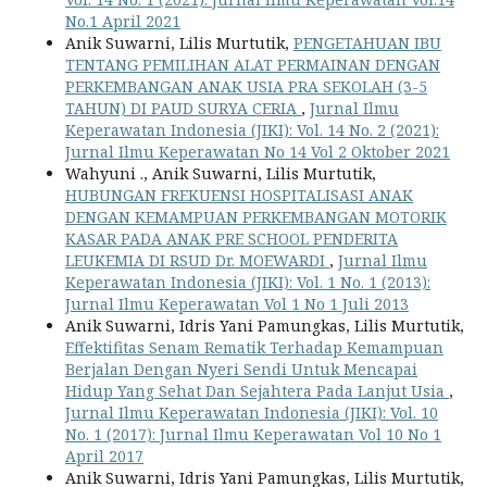
No.1 April 2021
Anik Suwarni, Lilis Murtutik,
PENGETAHUAN IBU
TENTANG PEMILIHAN ALAT PERMAINAN DENGAN
PERKEMBANGAN ANAK USIA PRA SEKOLAH (3-5
TAHUN) DI PAUD SURYA CERIA
,
Jurnal Ilmu
Keperawatan Indonesia (JIKI): Vol. 14 No. 2 (2021):
Jurnal Ilmu Keperawatan No 14 Vol 2 Oktober 2021
Wahyuni ., Anik Suwarni, Lilis Murtutik,
HUBUNGAN FREKUENSI HOSPITALISASI ANAK
DENGAN KEMAMPUAN PERKEMBANGAN MOTORIK
KASAR PADA ANAK PRE SCHOOL PENDERITA
LEUKEMIA DI RSUD Dr. MOEWARDI
,
Jurnal Ilmu
Keperawatan Indonesia (JIKI): Vol. 1 No. 1 (2013):
Jurnal Ilmu Keperawatan Vol 1 No 1 Juli 2013
Anik Suwarni, Idris Yani Pamungkas, Lilis Murtutik,
Effektifitas Senam Rematik Terhadap Kemampuan
Berjalan Dengan Nyeri Sendi Untuk Mencapai
Hidup Yang Sehat Dan Sejahtera Pada Lanjut Usia
,
Jurnal Ilmu Keperawatan Indonesia (JIKI): Vol. 10
No. 1 (2017): Jurnal Ilmu Keperawatan Vol 10 No 1
April 2017
Anik Suwarni, Idris Yani Pamungkas, Lilis Murtutik,