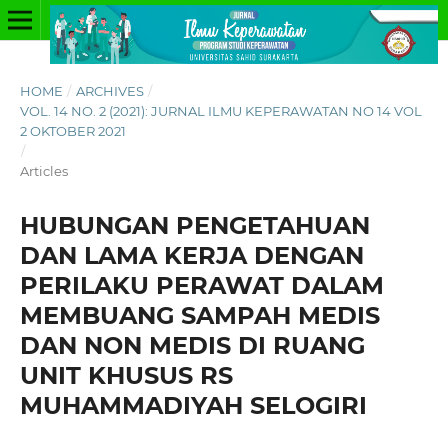
HOME
/
ARCHIVES
/
VOL. 14 NO. 2 (2021): JURNAL ILMU KEPERAWATAN NO 14 VOL
2 OKTOBER 2021
/
Articles
HUBUNGAN PENGETAHUAN
DAN LAMA KERJA DENGAN
PERILAKU PERAWAT DALAM
MEMBUANG SAMPAH MEDIS
DAN NON MEDIS DI RUANG
UNIT KHUSUS RS
MUHAMMADIYAH SELOGIRI