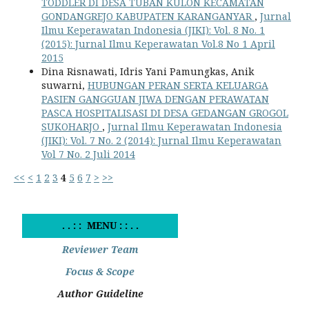
TODDLER DI DESA TUBAN KULON KECAMATAN
GONDANGREJO KABUPATEN KARANGANYAR
,
Jurnal
Ilmu Keperawatan Indonesia (JIKI): Vol. 8 No. 1
(2015): Jurnal Ilmu Keperawatan Vol.8 No 1 April
2015
Dina Risnawati, Idris Yani Pamungkas, Anik
suwarni,
HUBUNGAN PERAN SERTA KELUARGA
PASIEN GANGGUAN JIWA DENGAN PERAWATAN
PASCA HOSPITALISASI DI DESA GEDANGAN GROGOL
SUKOHARJO
,
Jurnal Ilmu Keperawatan Indonesia
(JIKI): Vol. 7 No. 2 (2014): Jurnal Ilmu Keperawatan
Vol 7 No. 2 Juli 2014
<<
<
1
2
3
4
5
6
7
>
>>
. . : : MENU : : . .
Reviewer Team
Focus & Scope
Author Guideline