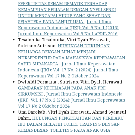
EFFEKTIFITAS SENAM REMATIK TERHADAP
KEMAMPUAN BERJALAN DENGAN NYERI SENDI
UNTUK MENCAPAI HIDUP YANG SEHAT DAN
SEJAHTERA PADA LANJUT USIA
,
Jurnal Ilmu
Keperawatan Indonesia (JIKI): Vol. 9 No. 1 (2016):
Jurnal Ilmu Keperawatan Vol 9 No 1 aPRIL 2016
Tesalonika Tesalonika, Vitri Dyah Herawati,
Sutrisno Sutrisno,
HUBUNGAN DUKUNGAN
KELUARGA DENGAN MINAT MENJADI
NURSEPRENEUR PADA MAHASISWA KEPERAWATAN
SAHID SURAKARTA
,
Jurnal Ilmu Keperawatan
Indonesia (JIKI): Vol. 17 No. 2 (2024): Jurnal Ilmu
Keperawatan Vol 17 No 2 Oktober 2024
Dwi Aldi Permana , Sutrisno, Vitri Dyah Herawati,
GAMBARAN KECEMASAN PADA ANAK PRE
SIRKUMSISI
,
Jurnal Ilmu Keperawatan Indonesia
(JIKI): Vol. 17 No. 2 (2024): Jurnal Ilmu Keperawatan
Vol 17 No 2 Oktober 2024
Umi Barokah, Vitri Dyah Herawati, Ahmad Syamsul
Bahri,
HUBUNGAN PENGETAHUAN DAN PERILAKU
IBU DALAM MELATIH TOILET TRAINING DENGAN
KEMANDIRIAN TOILETING PADA ANAK USIA