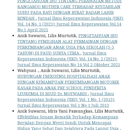
PENGETAHUAN IBU TENTANG PERAWATAN METODE
KANGAROO MOTHER CARE TERHADAP KESTABILAN
SUHU PADA BAYI DENGAN BERAT BADAN LAHIR
RENDAH
,
Jurnal Ilmu Keperawatan Indonesia (JIKI):
Vol. 14 No. 1 (2021): Jurnal Ilmu Keperawatan Vol.14
No.1 April 2021
Anik Suwarni, Lilis Murtutik,
PENGETAHUAN IBU
TENTANG PEMILIHAN ALAT PERMAINAN DENGAN
PERKEMBANGAN ANAK USIA PRA SEKOLAH (3-5
TAHUN) DI PAUD SURYA CERIA
,
Jurnal Ilmu
Keperawatan Indonesia (JIKI): Vol. 14 No. 2 (2021):
Jurnal Ilmu Keperawatan No 14 Vol 2 Oktober 2021
Wahyuni ., Anik Suwarni, Lilis Murtutik,
HUBUNGAN FREKUENSI HOSPITALISASI ANAK
DENGAN KEMAMPUAN PERKEMBANGAN MOTORIK
KASAR PADA ANAK PRE SCHOOL PENDERITA
LEUKEMIA DI RSUD Dr. MOEWARDI
,
Jurnal Ilmu
Keperawatan Indonesia (JIKI): Vol. 1 No. 1 (2013):
Jurnal Ilmu Keperawatan Vol 1 No 1 Juli 2013
Anik Suwarni, Idris Yani Pamungkas, Lilis Murtutik,
Effektifitas Senam Rematik Terhadap Kemampuan
Berjalan Dengan Nyeri Sendi Untuk Mencapai
Hidup Yang Sehat Dan Sejahtera Pada Lanjut Usia
,