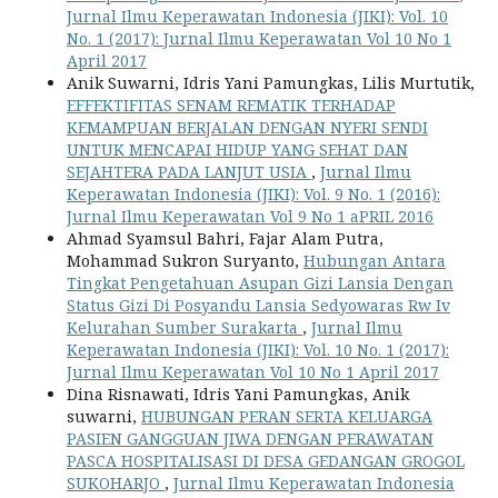
Jurnal Ilmu Keperawatan Indonesia (JIKI): Vol. 10
No. 1 (2017): Jurnal Ilmu Keperawatan Vol 10 No 1
April 2017
Anik Suwarni, Idris Yani Pamungkas, Lilis Murtutik,
EFFEKTIFITAS SENAM REMATIK TERHADAP
KEMAMPUAN BERJALAN DENGAN NYERI SENDI
UNTUK MENCAPAI HIDUP YANG SEHAT DAN
SEJAHTERA PADA LANJUT USIA
,
Jurnal Ilmu
Keperawatan Indonesia (JIKI): Vol. 9 No. 1 (2016):
Jurnal Ilmu Keperawatan Vol 9 No 1 aPRIL 2016
Ahmad Syamsul Bahri, Fajar Alam Putra,
Mohammad Sukron Suryanto,
Hubungan Antara
Tingkat Pengetahuan Asupan Gizi Lansia Dengan
Status Gizi Di Posyandu Lansia Sedyowaras Rw Iv
Kelurahan Sumber Surakarta
,
Jurnal Ilmu
Keperawatan Indonesia (JIKI): Vol. 10 No. 1 (2017):
Jurnal Ilmu Keperawatan Vol 10 No 1 April 2017
Dina Risnawati, Idris Yani Pamungkas, Anik
suwarni,
HUBUNGAN PERAN SERTA KELUARGA
PASIEN GANGGUAN JIWA DENGAN PERAWATAN
PASCA HOSPITALISASI DI DESA GEDANGAN GROGOL
SUKOHARJO
,
Jurnal Ilmu Keperawatan Indonesia