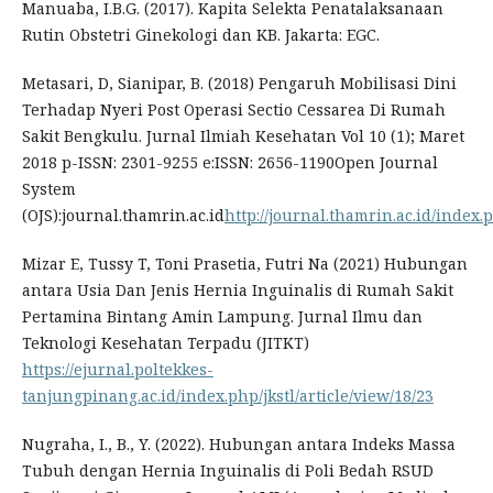
Manuaba, I.B.G. (2017). Kapita Selekta Penatalaksanaan
Rutin Obstetri Ginekologi dan KB. Jakarta: EGC.
Metasari, D, Sianipar, B. (2018) Pengaruh Mobilisasi Dini
Terhadap Nyeri Post Operasi Sectio Cessarea Di Rumah
Sakit Bengkulu. Jurnal Ilmiah Kesehatan Vol 10 (1); Maret
2018 p-ISSN: 2301-9255 e:ISSN: 2656-1190Open Journal
System
(OJS):journal.thamrin.ac.id
http://journal.thamrin.ac.id/index.
Mizar E, Tussy T, Toni Prasetia, Futri Na (2021) Hubungan
antara Usia Dan Jenis Hernia Inguinalis di Rumah Sakit
Pertamina Bintang Amin Lampung. Jurnal Ilmu dan
Teknologi Kesehatan Terpadu (JITKT)
https://ejurnal.poltekkes-
tanjungpinang.ac.id/index.php/jkstl/article/view/18/23
Nugraha, I., B., Y. (2022). Hubungan antara Indeks Massa
Tubuh dengan Hernia Inguinalis di Poli Bedah RSUD