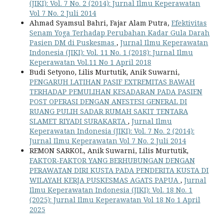
(JIKI): Vol. 7 No. 2 (2014): Jurnal Ilmu Keperawatan
Vol 7 No. 2 Juli 2014
Ahmad Syamsul Bahri, Fajar Alam Putra,
Efektivitas
Senam Yoga Terhadap Perubahan Kadar Gula Darah
Pasien DM di Puskesmas
,
Jurnal Ilmu Keperawatan
Indonesia (JIKI): Vol. 11 No. 1 (2018): Jurnal Ilmu
Keperawatan Vol.11 No 1 April 2018
Budi Setyono, Lilis Murtutik, Anik Suwarni,
PENGARUH LATIHAN PASIF EXTREMITAS BAWAH
TERHADAP PEMULIHAN KESADARAN PADA PASIEN
POST OPERASI DENGAN ANESTESI GENERAL DI
RUANG PULIH SADAR RUMAH SAKIT TENTARA
SLAMET RIYADI SURAKARTA
,
Jurnal Ilmu
Keperawatan Indonesia (JIKI): Vol. 7 No. 2 (2014):
Jurnal Ilmu Keperawatan Vol 7 No. 2 Juli 2014
REMON SARKOL, Anik Suwarni, Lilis Murtutik,
FAKTOR-FAKTOR YANG BERHUBUNGAN DENGAN
PERAWATAN DIRI KUSTA PADA PENDERITA KUSTA DI
WILAYAH KERJA PUSKESMAS AGATS PAPUA
,
Jurnal
Ilmu Keperawatan Indonesia (JIKI): Vol. 18 No. 1
(2025): Jurnal Ilmu Keperawatan Vol 18 No 1 April
2025