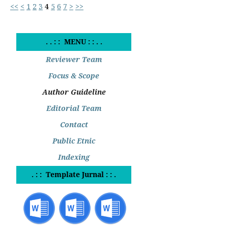
<<
<
1
2
3
4
5
6
7
>
>>
. . : : MENU : : . .
Reviewer Team
Focus & Scope
Author Guideline
Editorial Team
Contact
Public Etnic
Indexing
. : : Template Jurnal : : .