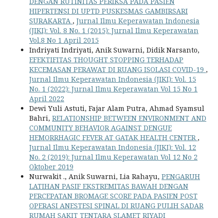
DENGAN RUTINITAS PERIKSA PADA PASIEN
HIPERTENSI DI UPTD PUSKESMAS GAMBIRSARI
SURAKARTA
,
Jurnal Ilmu Keperawatan Indonesia
(JIKI): Vol. 8 No. 1 (2015): Jurnal Ilmu Keperawatan
Vol.8 No 1 April 2015
Indriyati Indriyati, Anik Suwarni, Didik Narsanto,
EFEKTIFITAS THOUGHT STOPPING TERHADAP
KECEMASAN PERAWAT DI RUANG ISOLASI COVID-19
,
Jurnal Ilmu Keperawatan Indonesia (JIKI): Vol. 15
No. 1 (2022): Jurnal Ilmu Keperawatan Vol 15 No 1
April 2022
Dewi Yuli Astuti, Fajar Alam Putra, Ahmad Syamsul
Bahri,
RELATIONSHIP BETWEEN ENVIRONMENT AND
COMMUNITY BEHAVIOR AGAINST DENGUE
HEMORRHAGIC FEVER AT GATAK HEALTH CENTER
,
Jurnal Ilmu Keperawatan Indonesia (JIKI): Vol. 12
No. 2 (2019): Jurnal Ilmu Keperawatan Vol 12 No 2
Oktober 2019
Nurwakit ., Anik Suwarni, Lia Rahayu,
PENGARUH
LATIHAN PASIF EKSTREMITAS BAWAH DENGAN
PERCEPATAN BROMAGE SCORE PADA PASIEN POST
OPERASI ANESTESI SPINAL DI RUANG PULIH SADAR
RUMAH SAKIT TENTARA SLAMET RIYADI