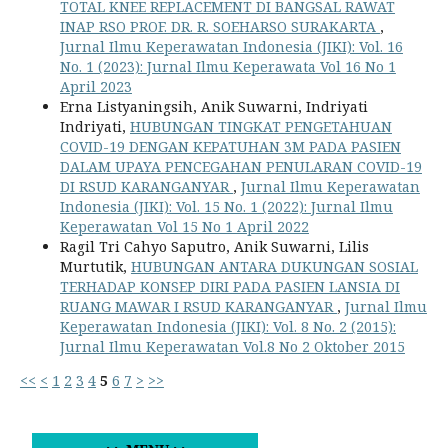
TOTAL KNEE REPLACEMENT DI BANGSAL RAWAT
INAP RSO PROF. DR. R. SOEHARSO SURAKARTA
,
Jurnal Ilmu Keperawatan Indonesia (JIKI): Vol. 16
No. 1 (2023): Jurnal Ilmu Keperawata Vol 16 No 1
April 2023
Erna Listyaningsih, Anik Suwarni, Indriyati
Indriyati,
HUBUNGAN TINGKAT PENGETAHUAN
COVID-19 DENGAN KEPATUHAN 3M PADA PASIEN
DALAM UPAYA PENCEGAHAN PENULARAN COVID-19
DI RSUD KARANGANYAR
,
Jurnal Ilmu Keperawatan
Indonesia (JIKI): Vol. 15 No. 1 (2022): Jurnal Ilmu
Keperawatan Vol 15 No 1 April 2022
Ragil Tri Cahyo Saputro, Anik Suwarni, Lilis
Murtutik,
HUBUNGAN ANTARA DUKUNGAN SOSIAL
TERHADAP KONSEP DIRI PADA PASIEN LANSIA DI
RUANG MAWAR I RSUD KARANGANYAR
,
Jurnal Ilmu
Keperawatan Indonesia (JIKI): Vol. 8 No. 2 (2015):
Jurnal Ilmu Keperawatan Vol.8 No 2 Oktober 2015
<<
<
1
2
3
4
5
6
7
>
>>