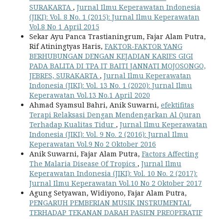
SURAKARTA
,
Jurnal Ilmu Keperawatan Indonesia
(JIKI): Vol. 8 No. 1 (2015): Jurnal Ilmu Keperawatan
Vol.8 No 1 April 2015
Sekar Ayu Panca Trastianingrum, Fajar Alam Putra,
Rif Atiningtyas Haris,
FAKTOR-FAKTOR YANG
BERHUBUNGAN DENGAN KEJADIAN KARIES GIGI
PADA BALITA DI TPA IT BAITI JANNATI MOJOSONGO,
JEBRES, SURAKARTA
,
Jurnal Ilmu Keperawatan
Indonesia (JIKI): Vol. 13 No. 1 (2020): Jurnal Ilmu
Keperawatan Vol.13 No.1 April 2020
Ahmad Syamsul Bahri, Anik Suwarni,
efektifitas
Terapi Relaksasi Dengan Mendengarkan Al Quran
Terhadap Kualitas Tidur
,
Jurnal Ilmu Keperawatan
Indonesia (JIKI): Vol. 9 No. 2 (2016): Jurnal Ilmu
Keperawatan Vol.9 No 2 Oktober 2016
Anik Suwarni, Fajar Alam Putra,
Factors Affecting
The Malaria Disease Of Tropics
,
Jurnal Ilmu
Keperawatan Indonesia (JIKI): Vol. 10 No. 2 (2017):
Jurnal Ilmu Keperawatan Vol.10 No 2 Oktober 2017
Agung Setyawan, Widiyono, Fajar Alam Putra,
PENGARUH PEMBERIAN MUSIK INSTRUMENTAL
TERHADAP TEKANAN DARAH PASIEN PREOPERATIF