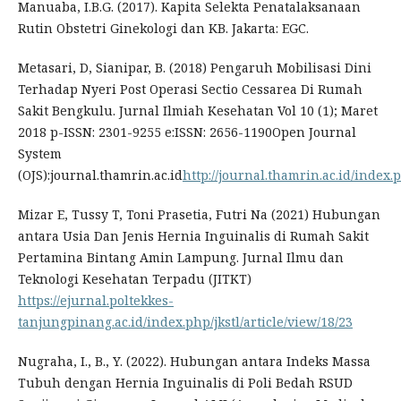
Manuaba, I.B.G. (2017). Kapita Selekta Penatalaksanaan
Rutin Obstetri Ginekologi dan KB. Jakarta: EGC.
Metasari, D, Sianipar, B. (2018) Pengaruh Mobilisasi Dini
Terhadap Nyeri Post Operasi Sectio Cessarea Di Rumah
Sakit Bengkulu. Jurnal Ilmiah Kesehatan Vol 10 (1); Maret
2018 p-ISSN: 2301-9255 e:ISSN: 2656-1190Open Journal
System
(OJS):journal.thamrin.ac.id
http://journal.thamrin.ac.id/index.
Mizar E, Tussy T, Toni Prasetia, Futri Na (2021) Hubungan
antara Usia Dan Jenis Hernia Inguinalis di Rumah Sakit
Pertamina Bintang Amin Lampung. Jurnal Ilmu dan
Teknologi Kesehatan Terpadu (JITKT)
https://ejurnal.poltekkes-
tanjungpinang.ac.id/index.php/jkstl/article/view/18/23
Nugraha, I., B., Y. (2022). Hubungan antara Indeks Massa
Tubuh dengan Hernia Inguinalis di Poli Bedah RSUD