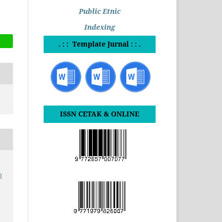
Public Etnic
Indexing
. : : Template Jurnal : : .
ISSN CETAK & ONLINE
o