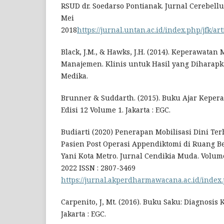
RSUD dr. Soedarso Pontianak. Jurnal Cerebell
Mei
2018
https://jurnal.untan.ac.id/index.php/jfk/a
Black, J.M., & Hawks, J.H. (2014). Keperawatan
Manajemen. Klinis untuk Hasil yang Diharapka
Medika.
Brunner & Suddarth. (2015). Buku Ajar Keper
Edisi 12 Volume 1. Jakarta : EGC.
Budiarti (2020) Penerapan Mobilisasi Dini Te
Pasien Post Operasi Appendiktomi di Ruang 
Yani Kota Metro. Jurnal Cendikia Muda. Volum
2022 ISSN : 2807-3469
https://jurnal.akperdharmawacana.ac.id/index
Carpenito, J, Mt. (2016). Buku Saku: Diagnosis 
Jakarta : EGC.