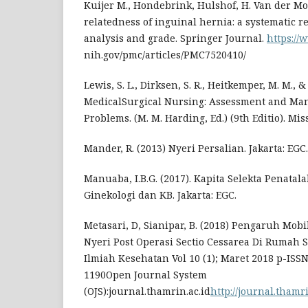
Kuijer M., Hondebrink, Hulshof, H. Van der Mo
relatedness of inguinal hernia: a systematic 
analysis and grade. Springer Journal.
https://
nih.gov/pmc/articles/PMC7520410/
Lewis, S. L., Dirksen, S. R., Heitkemper, M. M., &
MedicalSurgical Nursing: Assessment and Man
Problems. (M. M. Harding, Ed.) (9th Editio). Mi
Mander, R. (2013) Nyeri Persalian. Jakarta: EGC.
Manuaba, I.B.G. (2017). Kapita Selekta Penatal
Ginekologi dan KB. Jakarta: EGC.
Metasari, D, Sianipar, B. (2018) Pengaruh Mobi
Nyeri Post Operasi Sectio Cessarea Di Rumah S
Ilmiah Kesehatan Vol 10 (1); Maret 2018 p-ISSN
1190Open Journal System
(OJS):journal.thamrin.ac.id
http://journal.thamr