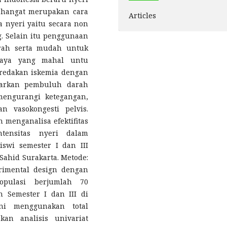
 hangat merupakan cara
Articles
nyeri yaitu secara non
. Selain itu penggunaan
rah serta mudah untuk
iaya yang mahal untu
redakan iskemia dengan
carkan pembuluh darah
engurangi ketegangan,
 vasokongesti pelvis.
 menganalisa efektifitas
tensitas nyeri dalam
swi semester I dan III
Sahid Surakarta. Metode:
rimental design dengan
Populasi berjumlah 70
 Semester I dan III di
ini menggunakan total
kan analisis univariat