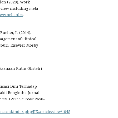
len (2020). Work
review including meta
www.ncbi.nlm
.
 Bucher, L. (2014).
agement of Clinical
ssouri: Elsevier Mosby
aksanaan Rutin Obstetri
lisasi Dini Terhadap
akit Bengkulu. Jurnal
: 2301-9255 e:ISSN: 2656-
in.ac.id/index.php/JIK/article/view/1048