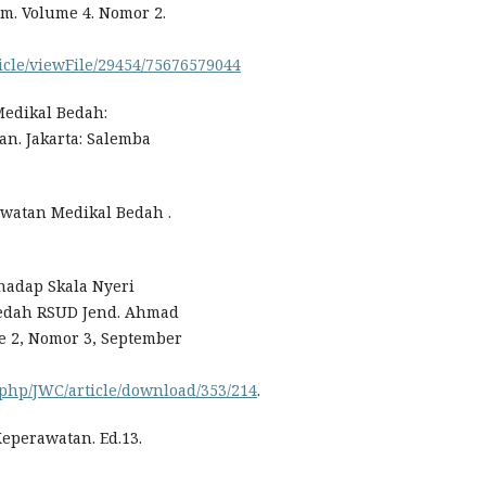
um. Volume 4. Nomor 2.
rticle/viewFile/29454/75676579044
 Medikal Bedah:
n. Jakarta: Salemba
awatan Medikal Bedah .
rhadap Skala Nyeri
Bedah RSUD Jend. Ahmad
e 2, Nomor 3, September
.php/JWC/article/download/353/214
.
Keperawatan. Ed.13.