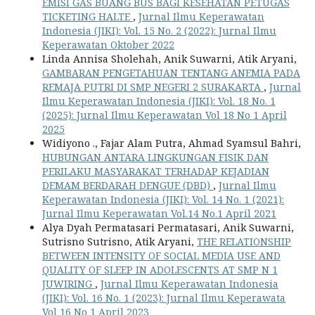
EMISI GAS BUANG BUS BAGI KESEHATAN PETUGAS
TICKETING HALTE
,
Jurnal Ilmu Keperawatan
Indonesia (JIKI): Vol. 15 No. 2 (2022): Jurnal Ilmu
Keperawatan Oktober 2022
Linda Annisa Sholehah, Anik Suwarni, Atik Aryani,
GAMBARAN PENGETAHUAN TENTANG ANEMIA PADA
REMAJA PUTRI DI SMP NEGERI 2 SURAKARTA
,
Jurnal
Ilmu Keperawatan Indonesia (JIKI): Vol. 18 No. 1
(2025): Jurnal Ilmu Keperawatan Vol 18 No 1 April
2025
Widiyono ., Fajar Alam Putra, Ahmad Syamsul Bahri,
HUBUNGAN ANTARA LINGKUNGAN FISIK DAN
PERILAKU MASYARAKAT TERHADAP KEJADIAN
DEMAM BERDARAH DENGUE (DBD)
,
Jurnal Ilmu
Keperawatan Indonesia (JIKI): Vol. 14 No. 1 (2021):
Jurnal Ilmu Keperawatan Vol.14 No.1 April 2021
Alya Dyah Permatasari Permatasari, Anik Suwarni,
Sutrisno Sutrisno, Atik Aryani,
THE RELATIONSHIP
BETWEEN INTENSITY OF SOCIAL MEDIA USE AND
QUALITY OF SLEEP IN ADOLESCENTS AT SMP N 1
JUWIRING
,
Jurnal Ilmu Keperawatan Indonesia
(JIKI): Vol. 16 No. 1 (2023): Jurnal Ilmu Keperawata
Vol 16 No 1 April 2023