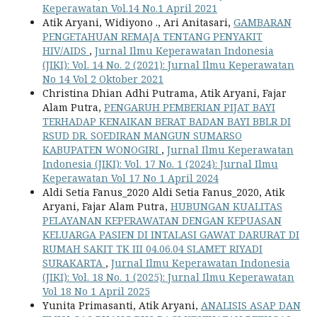
Keperawatan Vol.14 No.1 April 2021
Atik Aryani, Widiyono ., Ari Anitasari,
GAMBARAN
PENGETAHUAN REMAJA TENTANG PENYAKIT
HIV/AIDS
,
Jurnal Ilmu Keperawatan Indonesia
(JIKI): Vol. 14 No. 2 (2021): Jurnal Ilmu Keperawatan
No 14 Vol 2 Oktober 2021
Christina Dhian Adhi Putrama, Atik Aryani, Fajar
Alam Putra,
PENGARUH PEMBERIAN PIJAT BAYI
TERHADAP KENAIKAN BERAT BADAN BAYI BBLR DI
RSUD DR. SOEDIRAN MANGUN SUMARSO
KABUPATEN WONOGIRI
,
Jurnal Ilmu Keperawatan
Indonesia (JIKI): Vol. 17 No. 1 (2024): Jurnal Ilmu
Keperawatan Vol 17 No 1 April 2024
Aldi Setia Fanus_2020 Aldi Setia Fanus_2020, Atik
Aryani, Fajar Alam Putra,
HUBUNGAN KUALITAS
PELAYANAN KEPERAWATAN DENGAN KEPUASAN
KELUARGA PASIEN DI INTALASI GAWAT DARURAT DI
RUMAH SAKIT TK III 04.06.04 SLAMET RIYADI
SURAKARTA
,
Jurnal Ilmu Keperawatan Indonesia
(JIKI): Vol. 18 No. 1 (2025): Jurnal Ilmu Keperawatan
Vol 18 No 1 April 2025
Yunita Primasanti, Atik Aryani,
ANALISIS ASAP DAN