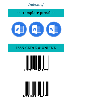
Indexing
. : : Template Jurnal : : .
ISSN CETAK & ONLINE